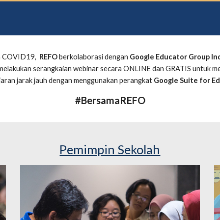
 
COVID19
,  
REFO
 berk
olaborasi dengan 
Google Educator Group In
 melakukan serangkaian webinar secara 
ONLINE dan GRATIS 
untuk me
aran jarak jauh 
dengan menggunakan perangkat 
Google Suite for E
#BersamaREFO
Pemimpin Sekolah