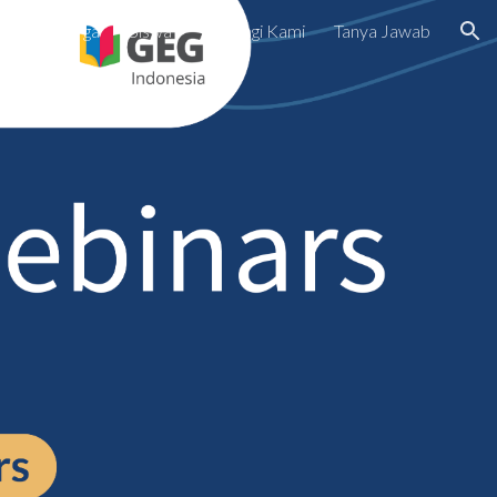
h
Keluarga
Siswa
Hubungi Kami
Tanya Jawab
ion